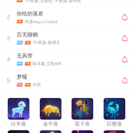
TF家族-王烁然,TF家族-聂玮辰
你给的落差
2
何遇Hayu,Crybird
百无聊赖
3
TF家族-杨博文
无风带
4
陈卓璇,艾热AIR
梦哑
5
任然
白羊座
金牛座
双子座
巨蟹座