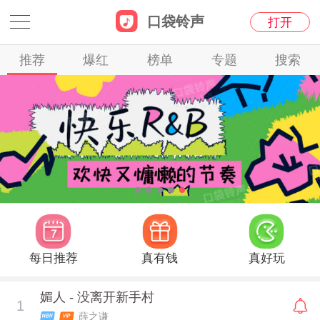
口袋铃声
打开
铃声主站
个人中心
推荐
爆红
榜单
专题
搜索
每日推荐
真有钱
真好玩
媚人 - 没离开新手村
1
薛之谦