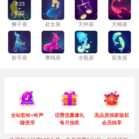
7.23
8.22
狮子座
处女座
天秤座
天蝎座
射手座
摩羯座
水瓶座
双鱼座
全站彩铃+铃声
话费流量壕礼
高品质独家版权
随便用
每月抽奖
会员独享